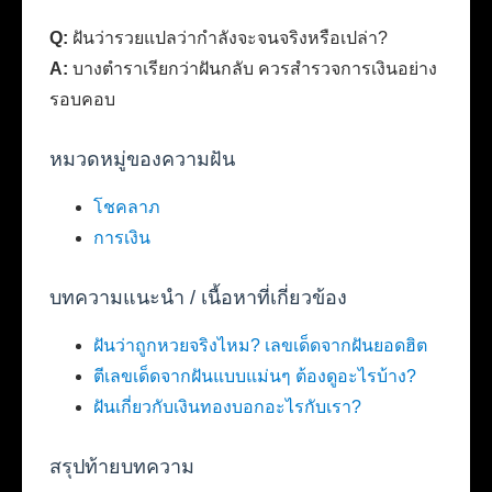
Q:
ฝันว่ารวยแปลว่ากำลังจะจนจริงหรือเปล่า?
A:
บางตำราเรียกว่าฝันกลับ ควรสำรวจการเงินอย่าง
รอบคอบ
หมวดหมู่ของความฝัน
โชคลาภ
การเงิน
บทความแนะนำ / เนื้อหาที่เกี่ยวข้อง
ฝันว่าถูกหวยจริงไหม? เลขเด็ดจากฝันยอดฮิต
ตีเลขเด็ดจากฝันแบบแม่นๆ ต้องดูอะไรบ้าง?
ฝันเกี่ยวกับเงินทองบอกอะไรกับเรา?
สรุปท้ายบทความ