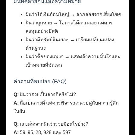
ฝันที่คล้ายกันและความหมาย
ฝันว่าได้เงินก้อนใหญ่ → ลาภลอยจากเสี่ยงโชค
ฝันว่าถูกหวย → โอกาสได้ลาภลอย แต่ควร
ลงทุนอย่างมีสติ
ฝันว่ามีทรัพย์สินเยอะ → เตรียมเปลี่ยนแปลง
ด้านฐานะ
ฝันว่าซื้อของแพงๆ → แสดงถึงความมั่นใจและ
เป้าหมายที่ชัดเจน
คำถามที่พบบ่อย (FAQ)
Q:
ฝันว่ารวยเป็นลางดีหรือไม่?
A:
ถือเป็นลางดี แต่ควรพิจารณาควบคู่กับความรู้สึก
ในฝัน
Q:
เลขเด็ดจากฝันว่ารวยมีอะไรบ้าง?
A:
59, 95, 28, 928 และ 597