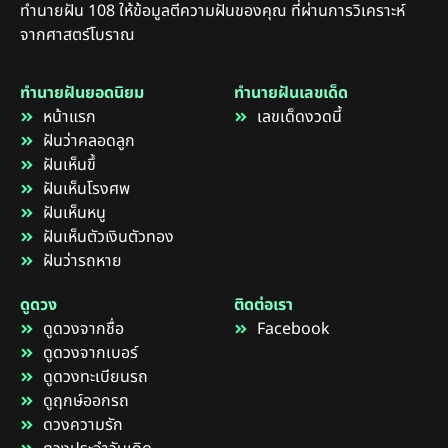
ทำนายฝัน 108 ให้ข้อมูลตีความฝันของคุณ ที่ผ่านการวิเคราะห์
จากศาสตร์โบราณ
ทำนายฝันยอดนิยม
ทำนายฝันเลขเด็ด
หน้าแรก
เลขเด็ดงวดนี้
ฝันว่าคลอดลูก
ฝันเห็นขึ้
ฝันเห็นโรงศพ
ฝันเห็นหนู
ฝันเห็นตัวเงินตัวทอง
ฝันว่ารถหาย
ดูดวง
ติดต่อเรา
ดูดวงจากชื่อ
Facebook
ดูดวงจากเบอร์
ดูดวงทะเบียนรถ
ดูฤกษ์ออกรถ
ดวงความรัก