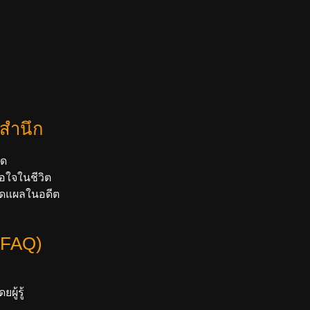
้สำนึก
ยด
อใจในชีวิต
บาดแผลในอดีต
(FAQ)
ู้รู้