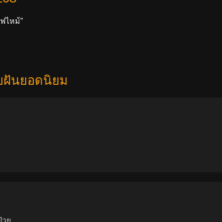
“ไฟไหม้”
ยฝันยอดนิยม
ป่วย