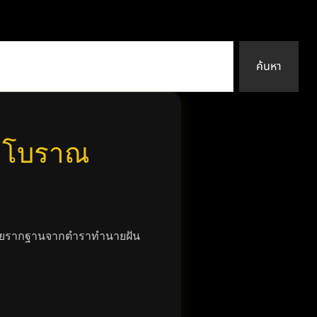
ค้นหา
ทยโบราณ
ด้วยรากฐานจากตำราทำนายฝัน