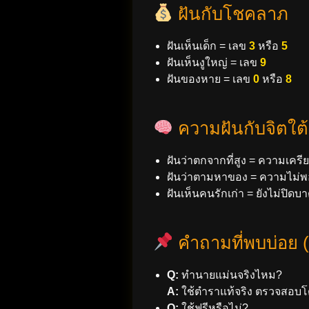
ฝันกับโชคลาภ
ฝันเห็นเด็ก = เลข
3
หรือ
5
ฝันเห็นงูใหญ่ = เลข
9
ฝันของหาย = เลข
0
หรือ
8
ความฝันกับจิตใต
ฝันว่าตกจากที่สูง = ความเครี
ฝันว่าตามหาของ = ความไม่พ
ฝันเห็นคนรักเก่า = ยังไม่ปิด
คำถามที่พบบ่อย 
Q:
ทำนายแม่นจริงไหม?
A:
ใช้ตำราแท้จริง ตรวจสอบโดยผ
Q:
ใช้ฟรีหรือไม่?