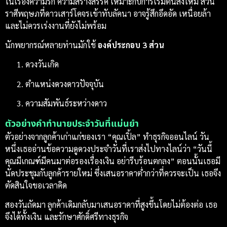
ในเรื่องความรัก ความสร้างสรรค์ เหมาะกับการเริ่มต้นสิ่งใหม่ ส่วน
ราศีพฤษภที่ดาวเสาร์โคจรเข้าทับลัคนา อาจรู้สึกอึดอัด เหนื่อยล้า
และไม่ควรเร่งงานที่ยังไม่พร้อม
นักพยากรณ์หลายท่านมักใช้
องค์ประกอบ 3 ส่วน
ดวงวันเกิด
ตำแหน่งดวงดาวปัจจุบัน
ความสัมพันธ์ระหว่างดาว
ตัวอย่างคำทำนายประจำวันที่แม่นยำ
ตัวอย่างจากลูกค้าเก่าแก่ของเรา “คุณเปิ้ล” ทำธุรกิจออนไลน์ วัน
หนึ่งเธออ่านข้อความดูดวงประจำวันที่เราส่งไปทางไลน์ว่า “วันนี้
คุณมีเกณฑ์มีคนมาต่อรองเรื่องเงิน อย่ารีบร้อนตกลง” ตอนนั้นเธอมี
นัดประชุมกับลูกค้ารายใหม่ ซึ่งเสนอราคาต่ำกว่าที่ควรจะเป็น เธอจึง
ตัดสินใจขอเวลาคิด
สองวันถัดมา ลูกค้าเดิมกลับมาเสนอราคาที่สูงขึ้นโดยไม่ต้องต่อ เธอ
จึงได้ทั้งเงิน และรักษาศักดิ์ศรีทางธุรกิจ