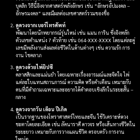
บุคลิก วิธีนี้อิงจากศาสตร์พลังอักษร เช่น “อักษรอัปมงคล –
อักษรมงคล” และมีผลต่อเลขศาสตร์รวมของชื่อ
ดูดวงจากเบอร์โทรศัพท์
พัฒนาโดยนักพยากรณ์รุ่นใหม่ เช่น แมน การิน ซึ่งอิงหลัก
ตัวเลขตำแหน่ง 7 ตัวท้าย เช่น 064-XXX-XXXX โดยแต่ละคู่
เลขมีพลังงานส่งผลต่อชีวิตในด้านต่างๆ เช่น ความรัก การ
งาน โชคลาภ
ดูดวงด้วยไพ่ยิปซี
คลาสสิกและแม่นยำ โดยเฉพาะเรื่องอารมณ์และจิตใจ ไพ่
แต่ละใบแทนสถานการณ์ ความคิด หรือคำเตือน เหมาะกับ
คนที่มีคำถามเฉพาะและอยากได้คำตอบเชิงลึกในระยะสั้น –
กลาง
ดูดวงจากวัน เดือน ปีเกิด
เป็นรากฐานของโหราศาสตร์ไทยและจีน ใช้วิเคราะห์ดวง
ชะตาโดยละเอียด เช่น ลัคนาราศี ดาวจร หรือเส้นทางชีวิตใน
ระยะยาว เหมาะกับการวางแผนชีวิต ครอบครัว การงาน
ใหญ่ๆ