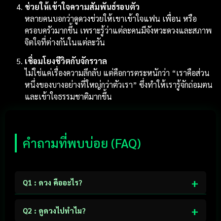
ช่วยให้เข้าใจความสัมพันธ์รอบตัว
หลายคนบอกว่าดูดวงช่วยให้เขาเข้าใจแฟน เพื่อน หรือ
ครอบครัวมากขึ้น เพราะรู้ว่าแต่ละคนมีจังหวะดวงและสภาพ
จิตใจที่ต่างกันในแต่ละวัน
เชื่อมโยงชีวิตกับจักรวาล
ไม่ใช่แค่เรื่องความลึกลับ แต่คือการตระหนักว่า “เราคือส่วน
หนึ่งของบางอย่างที่ใหญ่กว่าตัวเรา” ซึ่งทำให้เรารู้จักถ่อมตน
และเข้าใจธรรมชาติมากขึ้น
คำถามที่พบบ่อย (FAQ)
Q1 : ดวง คืออะไร?
“ดวง” หรือ “ดวงชะตา” คือระบบที่ใช้วิเคราะห์แนวโน้ม
Q2 : ดูดวงไปทำไม?
ชีวิตของบุคคลโดยอิงจากวัน เดือน ปี และเวลาที่เกิด รวมถึง