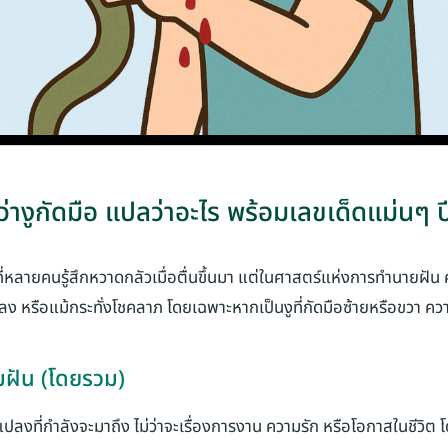
ว่างูกัดมือ แปลว่าอะไร พร้อมเลขเด็ดแม่นๆ 
ี่หลายคนรู้สึกหวาดกลัวเมื่อตื่นขึ้นมา แต่ในศาสตร์แห่งการทำนายฝัน ค
ปลง หรือแม้กระทั่งโชคลาภ โดยเฉพาะหากเป็นงูที่กัดมือซ้ายหรือขวา 
ัน (โดยรวม)
ปลงที่กำลังจะมาถึง ไม่ว่าจะเรื่องการงาน ความรัก หรือโอกาสในชีวิต โด