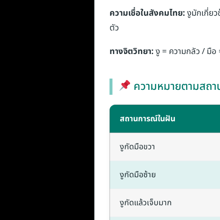
ความเชื่อในสังคมไทย:
งูมักเกี่ย
ตัว
ทางจิตวิทยา:
งู = ความกลัว / มือ
ความหมายตามสถาน
สถานการณ์ในฝัน
งูกัดมือขวา
งูกัดมือซ้าย
งูกัดแล้วเจ็บมาก