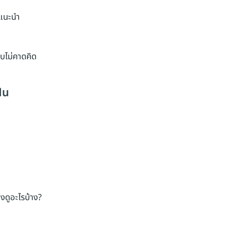
่แนะนำ
บบไม่คาดคิด
ัน
งดูอะไรบ้าง?