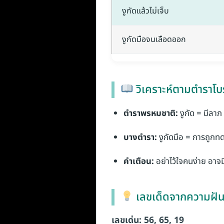
งูกัดแล้วไม่เจ็บ
งูกัดมือจนเลือดออก
วิเคราะห์ตามตำราโ
ตำราพรหมชาติ:
งูกัด = มีลาภ
บางตำรา:
งูกัดมือ = การถูกท
คำเตือน:
อย่าไว้ใจคนง่าย อาจม
เลขเด็ดจากความฝันน
เลขเด่น: 56, 65, 19