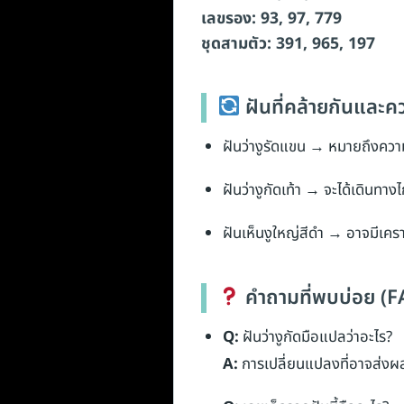
เลขรอง: 93, 97, 779
ชุดสามตัว: 391, 965, 197
ฝันที่คล้ายกันและ
ฝันว่างูรัดแขน → หมายถึงความส
ฝันว่างูกัดเท้า → จะได้เดินทางไก
ฝันเห็นงูใหญ่สีดำ → อาจมีเคราะ
คำถามที่พบบ่อย (F
Q:
ฝันว่างูกัดมือแปลว่าอะไร?
A:
การเปลี่ยนแปลงที่อาจส่งผล