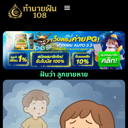
ฝันว่า ลูกชายหาย