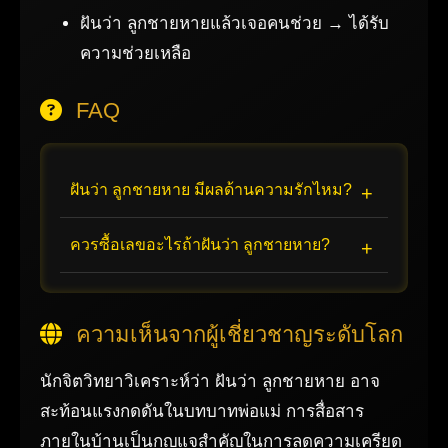
ฝันว่า ลูกชายหายแล้วเจอคนช่วย → ได้รับ
ความช่วยเหลือ
FAQ
ฝันว่า ลูกชายหาย มีผลด้านความรักไหม?
ควรซื้อเลขอะไรถ้าฝันว่า ลูกชายหาย?
ความเห็นจากผู้เชี่ยวชาญระดับโลก
นักจิตวิทยาวิเคราะห์ว่า ฝันว่า ลูกชายหาย อาจ
สะท้อนแรงกดดันในบทบาทพ่อแม่ การสื่อสาร
ภายในบ้านเป็นกุญแจสำคัญในการลดความเครียด