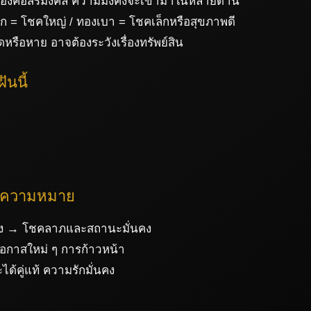
องคือสิริมงคล ความมั่งคั่งจะเข้ามาในหลายด้าน
ก = โชคใหญ่ / ทองเบา = โชคเล็กหรือสุขภาพดี
หรือหาย อาจต้องระวังเรื่องทรัพย์สิน
นนี้
ละความหมาย
อทอง → โชคลาภและสถานะมั่นคง
อกาสใหม่ ๆ การก้าวหน้า
้คู่แท้ ความรักมั่นคง