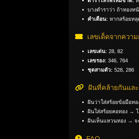
ตำราโหรพรหมชาติ:
ท
บางตำราว่า ถ้าทองหนั
คำเตือน:
หากสร้อยหลุด
เลขเด็ดจากความฝั
เลขเด่น:
28, 82
เลขรอง:
346, 764
ชุดสามตัว:
528, 286
ฝันที่คล้ายกันแ
ฝันว่าใส่สร้อยข้อมื
ฝันใส่สร้อยคอทอง → โ
ฝันเห็นแหวนทอง → จะได
FAQ