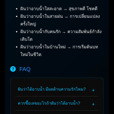
ฝันว่าอาบน้ำใสสะอาด → สุขภาพดี โชคดี
ฝันว่าอาบน้ำในสายฝน → การเปลี่ยนแปลง
ครั้งใหญ่
ฝันว่าอาบน้ำกับคนรัก → ความสัมพันธ์กำลัง
เติบโต
ฝันว่าอาบน้ำในบ้านใหม่ → การเริ่มต้นบท
ใหม่ในชีวิต
FAQ
ฝันว่าได้อาบน้ำ มีผลด้านความรักไหม?
ควรซื้อเลขอะไรถ้าฝันว่าได้อาบน้ำ?