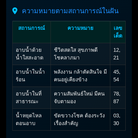
ความหมายตามสถานการณ์ในฝัน
สถานการณ์
ความหมาย
เลข
เด็ด
อาบน้ำด้วย
ชีวิตสดใส สุขภาพดี
12,
น้ำใสสะอาด
โชคลาภมา
21
อาบน้ำในน้ำ
พลังงาน กล้าตัดสินใจ มี
45,
ร้อน
คนอยู่เคียงข้าง
54
อาบน้ำในที่
ความสัมพันธ์ใหม่ มีคน
78,
สาธารณะ
จับตามอง
87
น้ำหยุดไหล
ขัดขวางโชค ต้องระวัง
03,
ตอนอาบ
เรื่องสำคัญ
30