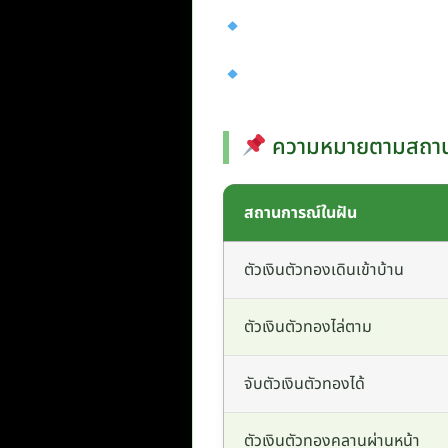
ความเชื่อไทย:
ตัวเงินตัวทองเข
ทางจิตวิทยา:
อาจสะท้อนความกั
ความหมายตามสถาน
สถานการณ์ในฝัน
ตัวเงินตัวทองเดินเข้าบ้าน
ตัวเงินตัวทองไล่ตาม
จับตัวเงินตัวทองได้
ตัวเงินตัวทองคลานผ่านหน้า