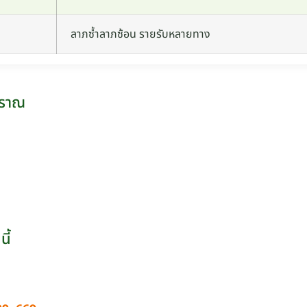
ลาภซ้ำลาภซ้อน รายรับหลายทาง
บราณ
 ยิ่งสัมผัสได้ยิ่งดี
 วิ่งเข้า = ลาภใหญ่
่ดี ให้เสริมบุญ
ี้