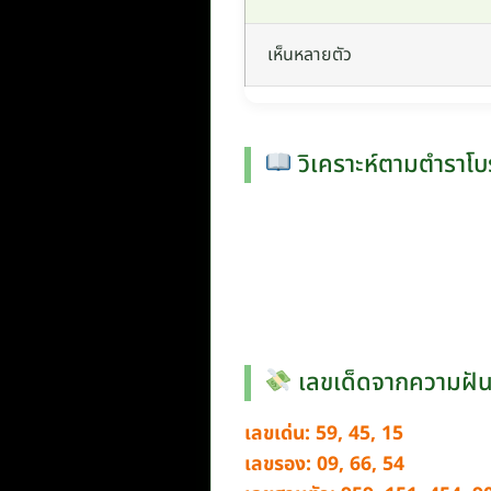
เห็นหลายตัว
วิเคราะห์ตามตำราโ
ตำราพรหมชาติ:
สัตว์มงคลนำโชค
ตำราอื่น:
อยู่เฉย ๆ = ลาภเงียบ,
คำเตือน:
ถ้าฝันบ่อยหรือรู้สึกไม
เลขเด็ดจากความฝันน
เลขเด่น: 59, 45, 15
เลขรอง: 09, 66, 54