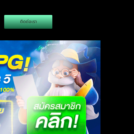
ติดต่อเรา