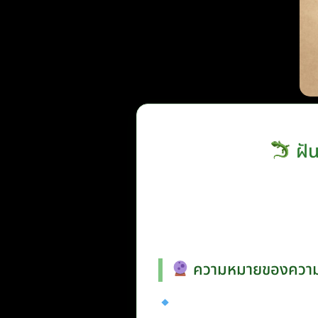
ฝัน
ฝันเห็นตัวเงินตัวทอง ถือเป็นหนึ่
ไทย สัตว์ชนิดนี้เป็นสัญลักษณ์ขอ
ความหมายของความฝ
ความหมายโดยทั่วไป:
สื่อถึงโ