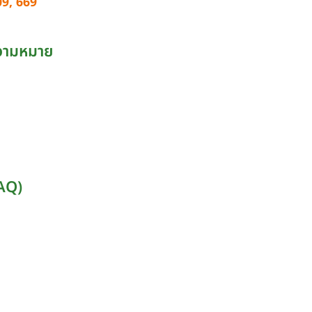
09, 669
ความหมาย
คที่ต้องระวัง
เจอคนรัก
ชคทางการเงิน
AQ)
างดีไหม?
ะเรื่องโชคลาภ
 959, 151, 454