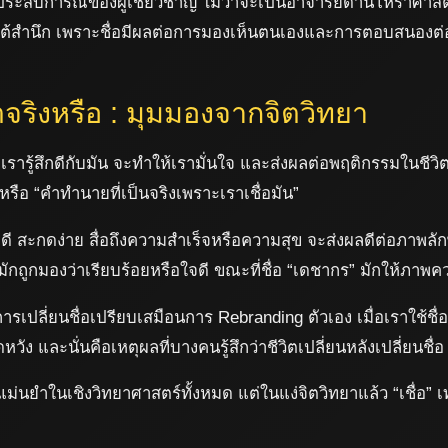
ัยประสบการณ์ของผู้เชี่ยวชาญ ไม่ว่าจะเป็นอาจารย์ด้านโหราศาสต
งจิตใต้สำนึก เพราะชื่อมีผลต่อการมองเห็นตนเองและการตอบสนองต่
ิตจริงหรือ : มุมมองจากจิตวิทยา
่เรารู้สึกดีกับมัน จะทำให้เรามั่นใจ และส่งผลต่อพฤติกรรมในชีวิ
 หรือ “คำทำนายที่เป็นจริงเพราะเราเชื่อมัน”
ายดี สะกดง่าย สื่อถึงความสำเร็จหรือความสุข จะส่งผลดีต่อภาพ
” มักถูกมองว่าเรียบร้อยหรือใจดี ขณะที่ชื่อ “เดชากร” มักให้ภา
รเปลี่ยนชื่อเปรียบเสมือนการ Rebranding ตัวเอง เมื่อเราใช้ชื
ง และนั่นคือเหตุผลที่บางคนรู้สึกว่าชีวิตเปลี่ยนหลังเปลี่ยนชื่อ
ม่นยำในเชิงวิทยาศาสตร์ทั้งหมด แต่ในแง่จิตวิทยาแล้ว “เชื่อ” เท