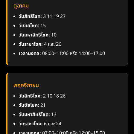
ตุลาคม
วันสิทธิโชค:
3 11 19 27
วันชัยโชค:
15
วันมหาสิทธิโชค:
10
วันราชาโชค:
4 และ 26
เวลามงคล:
08:00–11:00 หรือ 14:00–17:00
พฤศจิกายน
วันสิทธิโชค:
2 10 18 26
วันชัยโชค:
21
วันมหาสิทธิโชค:
13
วันราชาโชค:
6 และ 24
เวลามงคล:
07:00–10:00 หรือ 12:00–15:00