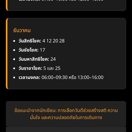
ธันวาคม
วันสิทธิโชค:
4 12 20 28
วันชัยโชค:
17
วันมหาสิทธิโชค:
24
วันราชาโชค:
5 และ 25
เวลามงคล:
06:00–09:30 หรือ 13:00–16:00
ข้อแนะนำจากนักเขียน: การเลือกวันดีช่วยสร้างสติ ความ
มั่นใจ และความปลอดภัยในการเดินทาง