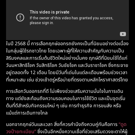
ในปี 2568 นี้ การเลือกฤกษ์ออกรถยังคงเป็นที่นิยมอย่างต่อเนื่อง
ในกลุ่มผู้ใช้รถชาวไทย โดยเฉพาะผู้ที่ให้ความสำคัญกับความเป็น
สิริมงคลและการเริ่มต้นชีวิตใหม่อย่างมั่นคง ฤกษ์ดีที่นิยมใช้ได้แก่
วันมหาสิทธิโชค วันสิทธิโชค วันชัยโชค และวันราชาโชค ซึ่งกระจาย
อยู่ตลอดทั้ง 12 เดือน โดยมีวันที่เด่นในแต่ละเดือนพร้อมช่วงเวลา
ที่เหมาะสม เช่น ช่วงเช้าตรู่หรือบ่ายที่ตรงตามหลักโหราศาสตร์ไทย
การเลือกวันออกรถที่ดี ไม่เพียงช่วยเสริมความมั่นใจในการเดิน
ทาง แต่ยังสะท้อนถึงความรอบคอบในการใช้ชีวิต และเป็นจุดเริ่ม
ต้นที่ดีสำหรับกิจกรรมใหม่ ๆ เช่น การทำธุรกิจ การขนส่ง หรือ
แม้แต่การเดินทางไกล
นอกจากฤกษ์วันและเวลา สิ่งที่ควรคำนึงถึงควบคู่กันคือการ
“ดูด
วงป้ายทะเบียน”
ซึ่งเป็นอีกหนึ่งความเชื่อที่ช่วยเสริมดวงชะตาให้ผู้