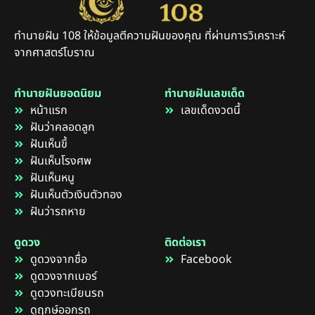
ทำนายฝัน 108 ให้ข้อมูลตีความฝันของคุณ ที่ผ่านการวิเคราะห์
จากศาสตร์โบราณ
ทำนายฝันยอดนิยม
ทำนายฝันเลขเด็ด
หน้าแรก
เลขเด็ดงวดนี้
ฝันว่าคลอดลูก
ฝันเห็นขึ้
ฝันเห็นโรงศพ
ฝันเห็นหนู
ฝันเห็นตัวเงินตัวทอง
ฝันว่ารถหาย
ดูดวง
ติดต่อเรา
ดูดวงจากชื่อ
Facebook
ดูดวงจากเบอร์
ดูดวงทะเบียนรถ
ดูฤกษ์ออกรถ