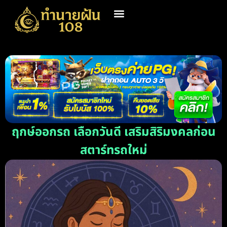
ฤกษ์ออกรถ เลือกวันดี เสริมสิริมงคลก่อน
สตาร์ทรถใหม่