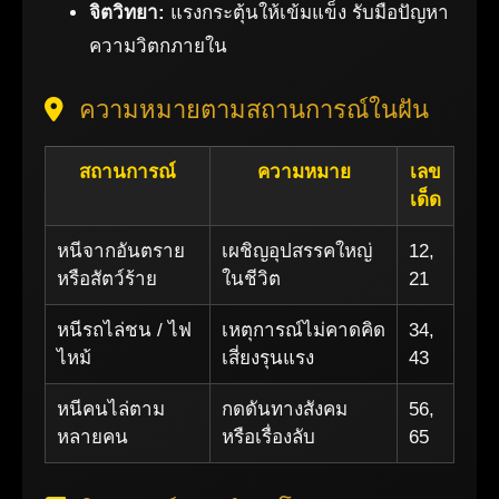
จิตวิทยา:
แรงกระตุ้นให้เข้มแข็ง รับมือปัญหา
ความวิตกภายใน
ความหมายตามสถานการณ์ในฝัน
สถานการณ์
ความหมาย
เลข
เด็ด
หนีจากอันตราย
เผชิญอุปสรรคใหญ่
12,
หรือสัตว์ร้าย
ในชีวิต
21
หนีรถไล่ชน / ไฟ
เหตุการณ์ไม่คาดคิด
34,
ไหม้
เสี่ยงรุนแรง
43
หนีคนไล่ตาม
กดดันทางสังคม
56,
หลายคน
หรือเรื่องลับ
65